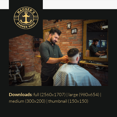
Skip
LY006973
Open
Close
Start
»
LY006973
to
mobile
mobile
content
menu
menu
Downloads
:
full (2560x1707)
|
large (980x654)
|
medium (300x200)
|
thumbnail (150x150)