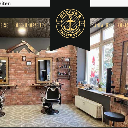
eiten
REISE
ÖFFNUNGSZEITEN
ANFAHRT
KONT