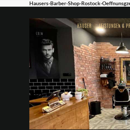
Skip
Hausers-Barber-Shop-Rostock-Oeffnunsgz
to
content
HAUSER
LEISTUNGEN & P