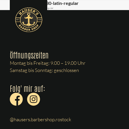
Skip
playfair-display-v30-latin-regular
Open
Close
Start
»
playfair-display-v30-latin-regular
to
mobile
mobile
content
menu
menu
Öffnungszeiten
Montag bis Freitag: 9.00 – 19.00 Uhr
Samstag bis Sonntag: geschlossen
Folg' mir auf:
@hausers.barbershop.rostock