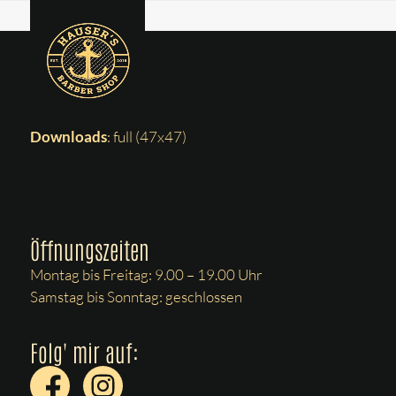
Skip
facebook
Open
Close
Start
»
facebook
to
mobile
mobile
content
menu
menu
Downloads
:
full (47x47)
Öffnungszeiten
Montag bis Freitag: 9.00 – 19.00 Uhr
Samstag bis Sonntag: geschlossen
Folg' mir auf: